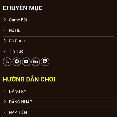
CHUYÊN MỤC
Game Bài
Nổ Hũ
Cá Cược
Tin Tức
HƯỚNG DẪN CHƠI
ĐĂNG KÝ
ĐĂNG NHẬP
NẠP TIỀN