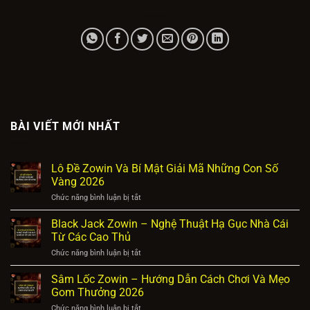
BÀI VIẾT MỚI NHẤT
Lô Đề Zowin Và Bí Mật Giải Mã Những Con Số
Vàng 2026
Chức năng bình luận bị tắt
ở
Lô
Đề
Black Jack Zowin – Nghệ Thuật Hạ Gục Nhà Cái
Zowin
Từ Các Cao Thủ
Và
Bí
Chức năng bình luận bị tắt
ở
Mật
Black
Giải
Jack
Sâm Lốc Zowin – Hướng Dẫn Cách Chơi Và Mẹo
Mã
Zowin
Gom Thưởng 2026
Những
–
Con
Nghệ
Chức năng bình luận bị tắt
ở