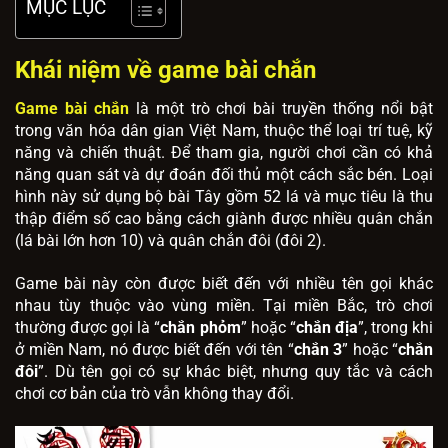
MỤC LỤC
Khái niệm về game bài chắn
Game bài chắn
là một trò chơi bài truyền thống nổi bật
trong văn hóa dân gian Việt Nam, thuộc thể loại trí tuệ, kỹ
năng và chiến thuật. Để tham gia, người chơi cần có khả
năng quan sát và dự đoán đối thủ một cách sắc bén. Loại
hình này sử dụng bộ bài Tây gồm 52 lá và mục tiêu là thu
thập điểm số cao bằng cách giành được nhiều quân chắn
(lá bài lớn hơn 10) và quân chắn đôi (đôi 2).
Game bài này còn được biết đến với nhiều tên gọi khác
nhau tùy thuộc vào vùng miền. Tại miền Bắc, trò chơi
thường được gọi là “
chắn phỏm
” hoặc “
chắn địa
”, trong khi
ở miền Nam, nó được biết đến với tên “
chắn 3
” hoặc “
chắn
đôi
”. Dù tên gọi có sự khác biệt, nhưng quy tắc và cách
chơi cơ bản của trò vẫn không thay đổi.