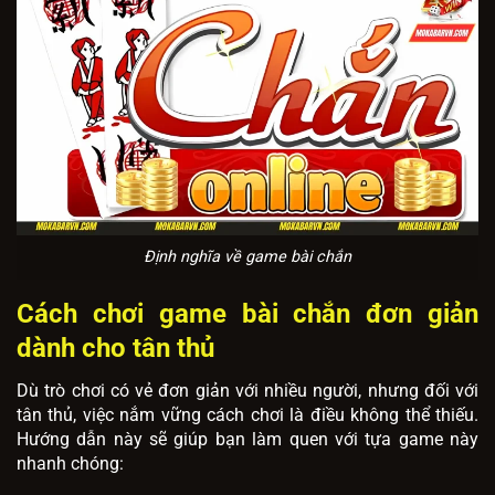
Định nghĩa về game bài chắn
Cách chơi game bài chắn đơn giản
dành cho tân thủ
Dù trò chơi có vẻ đơn giản với nhiều người, nhưng đối với
tân thủ, việc nắm vững cách chơi là điều không thể thiếu.
Hướng dẫn này sẽ giúp bạn làm quen với tựa game này
nhanh chóng: