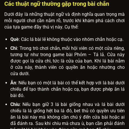
Các thuật ngữ thường gặp trong bài chắn
Dưới đây là những thuật ngữ và định nghĩa quan trọng mà
mỗi người chơi cần nắm rõ, trước khi khám phá cách chơi
của tựa game đầy thú vị này. Cụ thể:
Què
: Các lá bài lẻ không thuộc vào nhóm chắn hoặc cạ.
Chì
: Trong trò chơi chắn, mỗi hội viên có một cửa riêng,
tương tự như trong game bài Phỏm – Tá lả. Cửa này
được gọi là cửa chì, tức là cửa của bạn. Khi lá bài nằm
ở cửa này, thành viên có quyền ăn hoặc nhường cho
cửa dưới.
Ăn
: Nếu bạn có một lá bài có thể kết hợp với lá bài dưới
chiếu để tạo thành chắn hoặc cạ, bạn được phép ăn lá
bài đó.
Chíu
: Nếu bạn giữ 3 lá bài giống nhau và lá bài dưới
chiếu là lá giống hệt ba lá đó, bet thủ có quyền ưu tiên
ăn lá bài này mà không cần chú ý đến cửa bài hoặc ai
đã đánh ra. Sau khi chíu mà chưa ù, bạn cần phải đánh