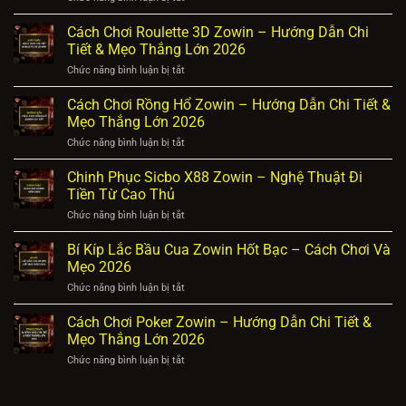
Số
Thuật
Sâm
Vàng
Hạ
Lốc
Cách Chơi Roulette 3D Zowin – Hướng Dẫn Chi
2026
Gục
Zowin
Tiết & Mẹo Thắng Lớn 2026
Nhà
–
Cái
Hướng
Chức năng bình luận bị tắt
ở
Từ
Dẫn
Cách
Các
Cách
Chơi
Cách Chơi Rồng Hổ Zowin – Hướng Dẫn Chi Tiết &
Cao
Chơi
Roulette
Thủ
Mẹo Thắng Lớn 2026
Và
3D
Mẹo
Zowin
Chức năng bình luận bị tắt
ở
Gom
–
Cách
Thưởng
Hướng
Chơi
Chinh Phục Sicbo X88 Zowin – Nghệ Thuật Đi
2026
Dẫn
Rồng
Tiền Từ Cao Thủ
Chi
Hổ
Tiết
Zowin
Chức năng bình luận bị tắt
ở
&
–
Chinh
Mẹo
Hướng
Phục
Bí Kíp Lắc Bầu Cua Zowin Hốt Bạc – Cách Chơi Và
Thắng
Dẫn
Sicbo
Lớn
Mẹo 2026
Chi
X88
2026
Tiết
Zowin
Chức năng bình luận bị tắt
ở
&
–
Bí
Mẹo
Nghệ
Kíp
Cách Chơi Poker Zowin – Hướng Dẫn Chi Tiết &
Thắng
Thuật
Lắc
Lớn
Mẹo Thắng Lớn 2026
Đi
Bầu
2026
Tiền
Cua
Chức năng bình luận bị tắt
ở
Từ
Zowin
Cách
Cao
Hốt
Chơi
Thủ
Bạc
Poker