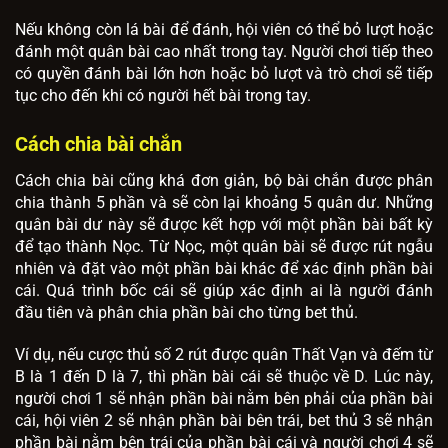
Nếu không còn lá bài để đánh, hội viên có thể bỏ lượt hoặc
đánh một quân bài cao nhất trong tay. Người chơi tiếp theo
có quyền đánh bài lớn hơn hoặc bỏ lượt và trò chơi sẽ tiếp
tục cho đến khi có người hết bài trong tay.
Cách chia bài chắn
Cách chia bài cũng khá đơn giản, bộ bài chắn được phân
chia thành 5 phần và sẽ còn lại khoảng 5 quân dư. Những
quân bài dư này sẽ được kết hợp với một phần bài bất kỳ
để tạo thành Nọc. Từ Nọc, một quân bài sẽ được rút ngẫu
nhiên và đặt vào một phần bài khác để xác định phần bài
cái. Quá trình bốc cái sẽ giúp xác định ai là người đánh
đầu tiên và phân chia phần bài cho từng bet thủ.
Ví dụ, nếu cược thủ số 2 rút được quân Thất Vạn và đếm từ
B là 1 đến D là 7, thì phần bài cái sẽ thuộc về D. Lúc này,
người chơi 1 sẽ nhận phần bài nằm bên phải của phần bài
cái, hội viên 2 sẽ nhận phần bài bên trái, bet thủ 3 sẽ nhận
phần bài nằm bên trái của phần bài cái và người chơi 4 sẽ