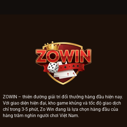
–
Zowin
Cách
–
Chơi
Hướng
Và
Dẫn
Mẹo
Chi
2026
Tiết
&
Mẹo
Thắng
Lớn
2026
ZOWIN
– thiên đường giải trí đổi thưởng hàng đầu hiện nay.
Với giao diện hiện đại, kho game khủng và tốc độ giao dịch
chỉ trong 3-5 phút, Zo Win đang là lựa chọn hàng đầu của
hàng trăm nghìn người chơi Việt Nam.