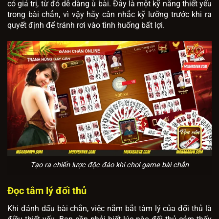
có giá trị, từ đó dễ dàng ù bài. Đây là một kỹ năng thiết yếu
trong bài chắn, vì vậy hãy cân nhắc kỹ lưỡng trước khi ra
quyết định để tránh rơi vào tình huống bất lợi.
Tạo ra chiến lược độc đáo khi chơi game bài chắn
Đọc tâm lý đối thủ
Khi đánh dấu bài chắn, việc nắm bắt tâm lý của đối thủ là