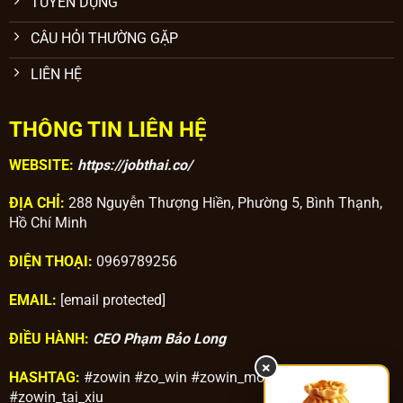
TUYỂN DỤNG
CÂU HỎI THƯỜNG GẶP
LIÊN HỆ
THÔNG TIN LIÊN HỆ
WEBSITE:
https://jobthai.co/
ĐỊA CHỈ:
288 Nguyễn Thượng Hiền, Phường 5, Bình Thạnh,
Hồ Chí Minh
ĐIỆN THOẠI:
0969789256
EMAIL:
[email protected]
ĐIỀU HÀNH:
CEO Phạm Bảo Long
×
HASHTAG:
#zowin #zo_win #zowin_moi_nhat
#zowin_tai_xiu