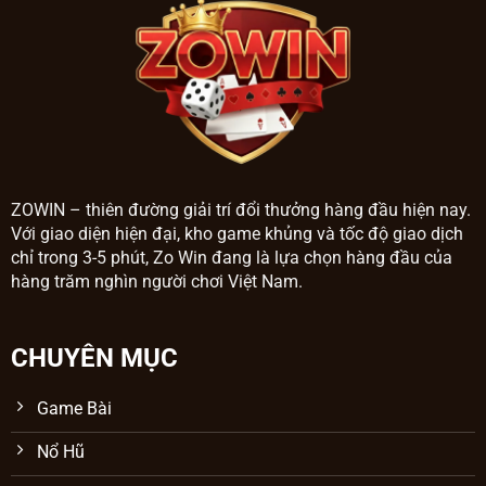
2026
ZOWIN
– thiên đường giải trí đổi thưởng hàng đầu hiện nay.
Với giao diện hiện đại, kho game khủng và tốc độ giao dịch
chỉ trong 3-5 phút, Zo Win đang là lựa chọn hàng đầu của
hàng trăm nghìn người chơi Việt Nam.
CHUYÊN MỤC
Game Bài
Nổ Hũ