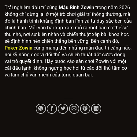
Trải nghiệm đấu trí cùng
Mậu Binh Zowin
trong năm 2026
không chỉ dừng lại ở một trò chơi giải trí thông thường, mà
đó là hành trình khẳng định bản lĩnh và tư duy sắc bén của
chính bạn. Mỗi ván bài xập xám mở ra một bàn cờ thế sự
thu nhỏ, nơi sự kiên nhẫn và chiến thuật xếp bài khoa học
sẽ định hình nên chiến thắng bền vững. Bên cạnh đó,
Poker Zowin
cũng mang đến những màn đấu trí căng não,
nơi kỹ năng đọc vị đối thủ và chiến thuật đặt cược đóng
vai trò quyết định. Hãy bước vào sân chơi Zowin với một
cái đầu lạnh, không ngừng học hỏi từ các đối thủ tầm cỡ
và làm chủ vận mệnh của từng quân bài.