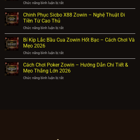
Zowin
Chức năng bình luận bị tắt
ở
Gom
–
Cách
Thưởng
Hướng
Chơi
Chinh Phục Sicbo X88 Zowin – Nghệ Thuật Đi
2026
Dẫn
Rồng
Tiền Từ Cao Thủ
Chi
Hổ
Tiết
Zowin
Chức năng bình luận bị tắt
ở
&
–
Chinh
Mẹo
Hướng
Phục
Bí Kíp Lắc Bầu Cua Zowin Hốt Bạc – Cách Chơi Và
Thắng
Dẫn
Sicbo
Lớn
Mẹo 2026
Chi
X88
2026
Tiết
Zowin
Chức năng bình luận bị tắt
ở
&
–
Bí
Mẹo
Nghệ
Kíp
Cách Chơi Poker Zowin – Hướng Dẫn Chi Tiết &
Thắng
Thuật
Lắc
Lớn
Mẹo Thắng Lớn 2026
Đi
Bầu
2026
Tiền
Cua
Chức năng bình luận bị tắt
ở
Từ
Zowin
Cách
Cao
Hốt
Chơi
Thủ
Bạc
Poker
–
Zowin
Cách
–
Chơi
Hướng
Và
Dẫn
Mẹo
Chi
2026
Tiết
&
Mẹo
Thắng
Lớn