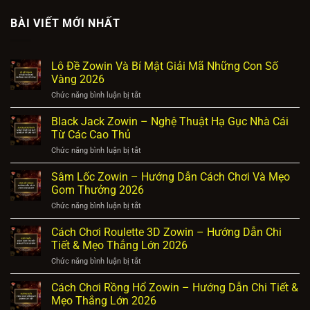
BÀI VIẾT MỚI NHẤT
Lô Đề Zowin Và Bí Mật Giải Mã Những Con Số
Vàng 2026
Chức năng bình luận bị tắt
ở
Lô
Đề
Black Jack Zowin – Nghệ Thuật Hạ Gục Nhà Cái
Zowin
Từ Các Cao Thủ
Và
Bí
Chức năng bình luận bị tắt
ở
Mật
Black
Giải
Jack
Sâm Lốc Zowin – Hướng Dẫn Cách Chơi Và Mẹo
Mã
Zowin
Gom Thưởng 2026
Những
–
Con
Nghệ
Chức năng bình luận bị tắt
ở
Số
Thuật
Sâm
Vàng
Hạ
Lốc
Cách Chơi Roulette 3D Zowin – Hướng Dẫn Chi
2026
Gục
Zowin
Tiết & Mẹo Thắng Lớn 2026
Nhà
–
Cái
Hướng
Chức năng bình luận bị tắt
ở
Từ
Dẫn
Cách
Các
Cách
Chơi
Cách Chơi Rồng Hổ Zowin – Hướng Dẫn Chi Tiết &
Cao
Chơi
Roulette
Thủ
Mẹo Thắng Lớn 2026
Và
3D
Mẹo