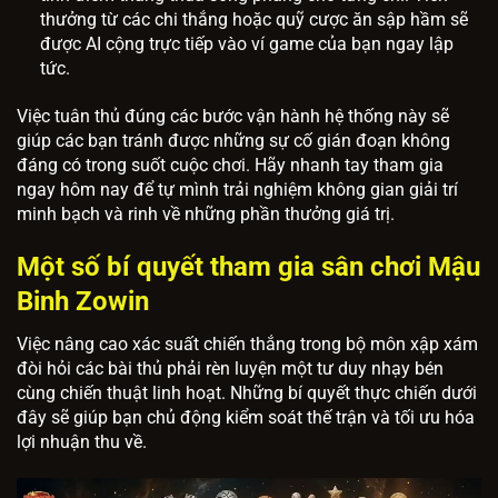
thưởng từ các chi thắng hoặc quỹ cược ăn sập hầm sẽ
được AI cộng trực tiếp vào ví game của bạn ngay lập
tức.
Việc tuân thủ đúng các bước vận hành hệ thống này sẽ
giúp các bạn tránh được những sự cố gián đoạn không
đáng có trong suốt cuộc chơi. Hãy nhanh tay tham gia
ngay hôm nay để tự mình trải nghiệm không gian giải trí
minh bạch và rinh về những phần thưởng giá trị.
Một số bí quyết tham gia sân chơi Mậu
Binh Zowin
Việc nâng cao xác suất chiến thắng trong bộ môn xập xám
đòi hỏi các bài thủ phải rèn luyện một tư duy nhạy bén
cùng chiến thuật linh hoạt. Những bí quyết thực chiến dưới
đây sẽ giúp bạn chủ động kiểm soát thế trận và tối ưu hóa
lợi nhuận thu về.