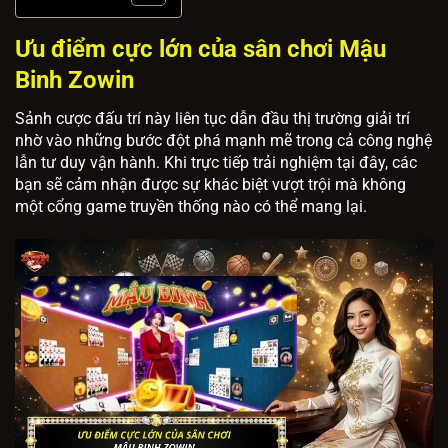
Ưu điểm cực lớn của sân chơi Mậu
Binh Zowin
Sảnh cược đấu trí này liên tục dẫn đầu thị trường giải trí
nhờ vào những bước đột phá mạnh mẽ trong cả công nghệ
lẫn tư duy vận hành. Khi trực tiếp trải nghiệm tại đây, các
bạn sẽ cảm nhận được sự khác biệt vượt trội mà không
một cổng game truyền thống nào có thể mang lại.