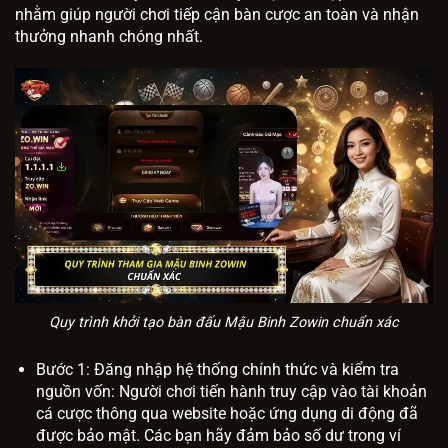
nhằm giúp người chơi tiếp cận bàn cược an toàn và nhận
thưởng nhanh chóng nhất.
Quy trình khởi tạo bàn đấu Mậu Binh Zowin chuẩn xác
Bước 1: Đăng nhập hệ thống chính thức và kiểm tra
nguồn vốn: Người chơi tiến hành truy cập vào tài khoản
cá cược thông qua website hoặc ứng dụng di động đã
được bảo mật. Các bạn hãy đảm bảo số dư trong ví