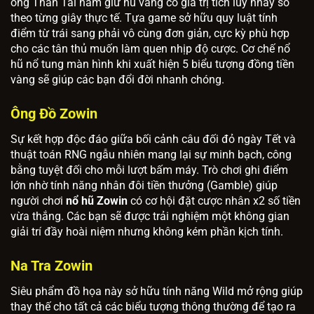
ông Thần Tài nắm giữ hũ vàng có giá trị tích lũy nhảy số
theo từng giây thực tế. Tựa game sở hữu quy luật tính
điểm từ trái sang phải vô cùng đơn giản, cực kỳ phù hợp
cho các tân thủ muốn làm quen nhịp độ cược. Cơ chế nổ
hũ nổ tung màn hình khi xuất hiện 5 biểu tượng đồng tiền
vàng sẽ giúp các bạn đổi đời nhanh chóng.
Ông Đồ Zowin
Sự kết hợp độc đáo giữa bối cảnh câu đối đỏ ngày Tết và
thuật toán RNG ngẫu nhiên mang lại sự minh bạch, công
bằng tuyệt đối cho mỗi lượt bấm máy. Trò chơi ghi điểm
lớn nhờ tính năng nhân đôi tiền thưởng (Gamble) giúp
người chơi
nổ hũ Zowin
có cơ hội đặt cược nhân x2 số tiền
vừa thắng. Các bạn sẽ được trải nghiệm một không gian
giải trí đầy hoài niệm nhưng không kém phần kịch tính.
Na Tra Zowin
Siêu phẩm đồ họa này sở hữu tính năng Wild mở rộng giúp
thay thế cho tất cả các biểu tượng thông thường để tạo ra