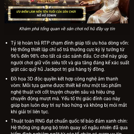
Khám phá tổng quan về sân chơi nổ hũ đầy uy tín
Tỷ lệ hoàn trả RTP chạm đỉnh giúp tối ưu hóa dòng vốn:
Hệ thống thiết lập chỉ số trả thưởng cực kỳ lý tưởng từ
96% đến 98% cho tất cả các sảnh đấu. Cơ chế này giúp
người chơi giữ vốn siêu tốt và gia tăng đáng kể xác suất
giật các quỹ hũ Jackpot trị giá hàng tỷ đồng.
Đồ họa 3D độc quyền kết hợp công nghệ âm thanh
vòm: Mỗi tựa game được thiết kế như một tác phẩm
nghệ thuật với cốt truyện chuyên sâu và hiệu ứng
chuyển động mượt mà. Yếu tố thị giác đỉnh cao này
giúp bạn luôn duy trì sự hào hứng và không bị mỏi mắt
khi giải trí liên tục.
Thuật toán RNG đạt chuẩn quốc tế bảo đảm xanh chín:
Hệ thống ứng dụng bộ trình quay số ngẫu nhiên đã qua