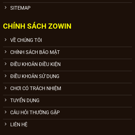
SITEMAP
CHÍNH SÁCH ZOWIN
VỀ CHÚNG TÔI
CHÍNH SÁCH BẢO MẬT
ĐIỀU KHOẢN ĐIỀU KIỆN
ĐIỀU KHOẢN SỬ DỤNG
CHƠI CÓ TRÁCH NHIỆM
TUYỂN DỤNG
CÂU HỎI THƯỜNG GẶP
LIÊN HỆ