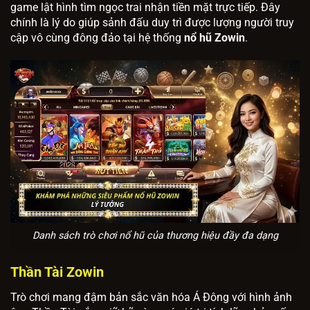
game lật hình tìm ngọc trai nhận tiền mặt trực tiếp. Đây
chính là lý do giúp sảnh đấu duy trì được lượng người truy
cập vô cùng đông đảo tại hệ thống
nổ hũ Zowin
.
Danh sách trò chơi nổ hũ của thương hiệu đầy đa dạng
Thần Tài Zowin
Trò chơi mang đậm bản sắc văn hóa Á Đông với hình ảnh