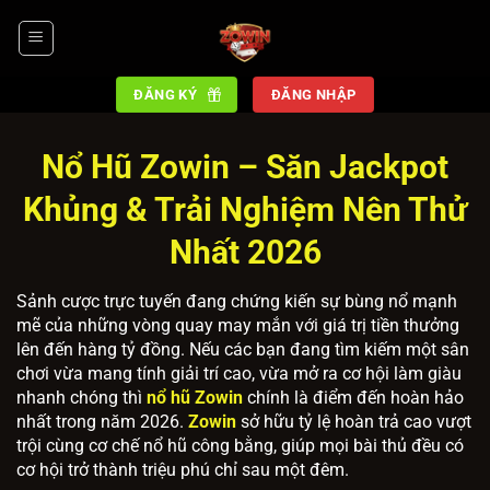
Chuyển
đến
nội
dung
ĐĂNG KÝ
ĐĂNG NHẬP
Nổ Hũ Zowin – Săn Jackpot
Khủng & Trải Nghiệm Nên Thử
Nhất 2026
Sảnh cược trực tuyến đang chứng kiến sự bùng nổ mạnh
mẽ của những vòng quay may mắn với giá trị tiền thưởng
lên đến hàng tỷ đồng. Nếu các bạn đang tìm kiếm một sân
chơi vừa mang tính giải trí cao, vừa mở ra cơ hội làm giàu
nhanh chóng thì
nổ hũ Zowin
chính là điểm đến hoàn hảo
nhất trong năm 2026.
Zowin
sở hữu tỷ lệ hoàn trả cao vượt
trội cùng cơ chế nổ hũ công bằng, giúp mọi bài thủ đều có
cơ hội trở thành triệu phú chỉ sau một đêm.