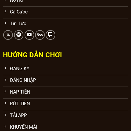
Nổ Hũ
Cá Cược
Tin Tức
HƯỚNG DẪN CHƠI
ĐĂNG KÝ
ĐĂNG NHẬP
NẠP TIỀN
RÚT TIỀN
TẢI APP
KHUYẾN MÃI