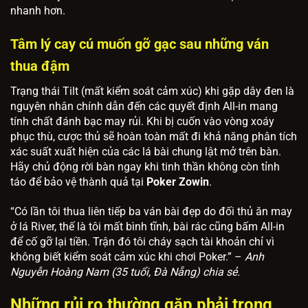
nhanh hơn.
Tâm lý cay cú muốn gỡ gạc sau những ván
thua đậm
Trạng thái Tilt (mất kiểm soát cảm xúc) khi gặp dây đen là
nguyên nhân chính dẫn đến các quyết định All-in mang
tính chất đánh bạc may rủi. Khi bị cuốn vào vòng xoáy
phục thù, cược thủ sẽ hoàn toàn mất đi khả năng phân tích
xác suất xuất hiện của các lá bài chung lật mở trên bàn.
Hãy chủ động rời bàn ngay khi tinh thần không còn tỉnh
táo để bảo vệ thành quả tại
Poker Zowin
.
“Có lần tôi thua liên tiếp ba ván bài đẹp do đối thủ ăn may
ở lá River, thế là tôi mất bình tĩnh, bài rác cũng bấm All-in
để cố gỡ lại tiền. Trận đó tôi cháy sạch tài khoản chỉ vì
không biết kiểm soát cảm xúc khi chơi Poker.” –
Anh
Nguyễn Hoàng Nam (35 tuổi, Đà Nẵng) chia sẻ.
Những rủi ro thường gặp phải trong