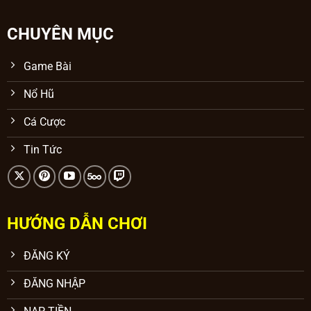
CHUYÊN MỤC
Game Bài
Nổ Hũ
Cá Cược
Tin Tức
HƯỚNG DẪN CHƠI
ĐĂNG KÝ
ĐĂNG NHẬP