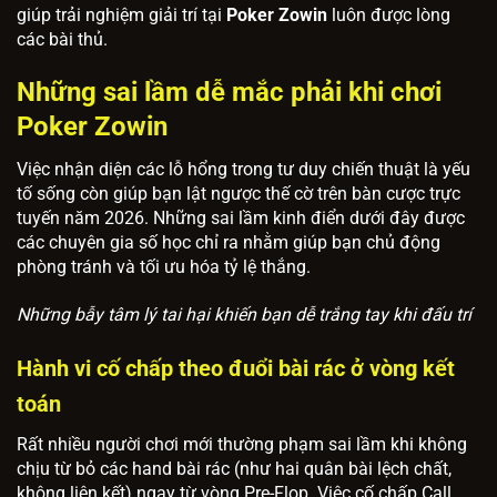
giúp trải nghiệm giải trí tại
Poker Zowin
luôn được lòng
các bài thủ.
Những sai lầm dễ mắc phải khi chơi
Poker Zowin
Việc nhận diện các lỗ hổng trong tư duy chiến thuật là yếu
tố sống còn giúp bạn lật ngược thế cờ trên bàn cược trực
tuyến năm 2026. Những sai lầm kinh điển dưới đây được
các chuyên gia số học chỉ ra nhằm giúp bạn chủ động
phòng tránh và tối ưu hóa tỷ lệ thắng.
Những bẫy tâm lý tai hại khiến bạn dễ trắng tay khi đấu trí
Hành vi cố chấp theo đuổi bài rác ở vòng kết
toán
Rất nhiều người chơi mới thường phạm sai lầm khi không
chịu từ bỏ các hand bài rác (như hai quân bài lệch chất,
không liên kết) ngay từ vòng Pre-Flop. Việc cố chấp Call