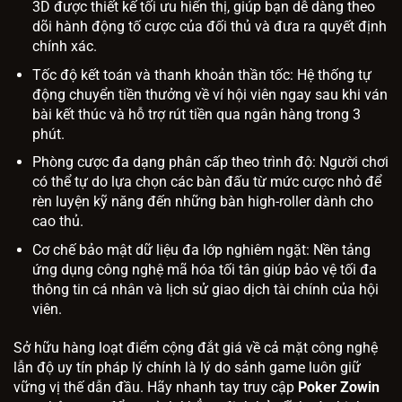
3D được thiết kế tối ưu hiển thị, giúp bạn dễ dàng theo
dõi hành động tố cược của đối thủ và đưa ra quyết định
chính xác.
Tốc độ kết toán và thanh khoản thần tốc: Hệ thống tự
động chuyển tiền thưởng về ví hội viên ngay sau khi ván
bài kết thúc và hỗ trợ rút tiền qua ngân hàng trong 3
phút.
Phòng cược đa dạng phân cấp theo trình độ: Người chơi
có thể tự do lựa chọn các bàn đấu từ mức cược nhỏ để
rèn luyện kỹ năng đến những bàn high-roller dành cho
cao thủ.
Cơ chế bảo mật dữ liệu đa lớp nghiêm ngặt: Nền tảng
ứng dụng công nghệ mã hóa tối tân giúp bảo vệ tối đa
thông tin cá nhân và lịch sử giao dịch tài chính của hội
viên.
Sở hữu hàng loạt điểm cộng đắt giá về cả mặt công nghệ
lẫn độ uy tín pháp lý chính là lý do sảnh game luôn giữ
vững vị thế dẫn đầu. Hãy nhanh tay truy cập
Poker Zowin