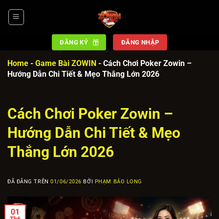
Chuyển
đến
nội
dung
ĐĂNG KÝ
ĐĂNG NHẬP
Home
-
Game Bài ZOWIN
-
Cách Chơi Poker Zowin –
Hướng Dẫn Chi Tiết & Mẹo Thắng Lớn 2026
Cách Chơi Poker Zowin –
Hướng Dẫn Chi Tiết & Mẹo
Thắng Lớn 2026
ĐÃ ĐĂNG TRÊN
01/06/2026
BỞI
PHẠM BẢO LONG
01
Th6