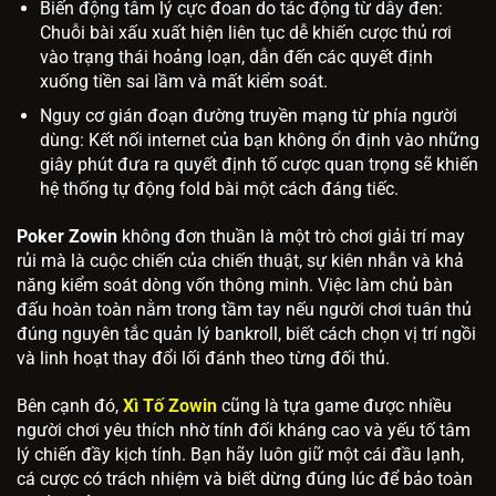
Biến động tâm lý cực đoan do tác động từ dây đen:
Chuỗi bài xấu xuất hiện liên tục dễ khiến cược thủ rơi
vào trạng thái hoảng loạn, dẫn đến các quyết định
xuống tiền sai lầm và mất kiểm soát.
Nguy cơ gián đoạn đường truyền mạng từ phía người
dùng: Kết nối internet của bạn không ổn định vào những
giây phút đưa ra quyết định tố cược quan trọng sẽ khiến
hệ thống tự động fold bài một cách đáng tiếc.
Poker Zowin
không đơn thuần là một trò chơi giải trí may
rủi mà là cuộc chiến của chiến thuật, sự kiên nhẫn và khả
năng kiểm soát dòng vốn thông minh. Việc làm chủ bàn
đấu hoàn toàn nằm trong tầm tay nếu người chơi tuân thủ
đúng nguyên tắc quản lý bankroll, biết cách chọn vị trí ngồi
và linh hoạt thay đổi lối đánh theo từng đối thủ.
Bên cạnh đó,
Xì Tố Zowin
cũng là tựa game được nhiều
người chơi yêu thích nhờ tính đối kháng cao và yếu tố tâm
lý chiến đầy kịch tính. Bạn hãy luôn giữ một cái đầu lạnh,
cá cược có trách nhiệm và biết dừng đúng lúc để bảo toàn