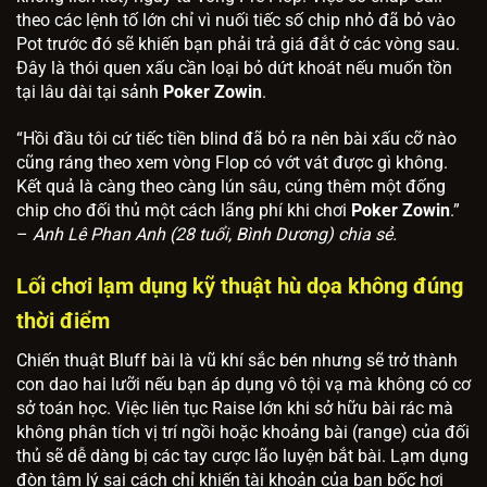
theo các lệnh tố lớn chỉ vì nuối tiếc số chip nhỏ đã bỏ vào
Pot trước đó sẽ khiến bạn phải trả giá đắt ở các vòng sau.
Đây là thói quen xấu cần loại bỏ dứt khoát nếu muốn tồn
tại lâu dài tại sảnh
Poker Zowin
.
“Hồi đầu tôi cứ tiếc tiền blind đã bỏ ra nên bài xấu cỡ nào
cũng ráng theo xem vòng Flop có vớt vát được gì không.
Kết quả là càng theo càng lún sâu, cúng thêm một đống
chip cho đối thủ một cách lãng phí khi chơi
Poker Zowin
.”
–
Anh Lê Phan Anh (28 tuổi, Bình Dương) chia sẻ.
Lối chơi lạm dụng kỹ thuật hù dọa không đúng
thời điểm
Chiến thuật Bluff bài là vũ khí sắc bén nhưng sẽ trở thành
con dao hai lưỡi nếu bạn áp dụng vô tội vạ mà không có cơ
sở toán học. Việc liên tục Raise lớn khi sở hữu bài rác mà
không phân tích vị trí ngồi hoặc khoảng bài (range) của đối
thủ sẽ dễ dàng bị các tay cược lão luyện bắt bài. Lạm dụng
đòn tâm lý sai cách chỉ khiến tài khoản của bạn bốc hơi