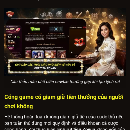
Các thắc mắc phổ biến newbie thường gặp khi tạo lệnh rút
Cổng game có giam giữ tiền thưởng của người
chơi không
Hệ thống hoàn toàn không giam giữ tiền của cược thủ nếu
bạn tuân thủ đúng mọi quy định và điều khoản cá cược
công bằng. Khi thực hiện lệnh
rút tiền Zowin
, dòng vốn của