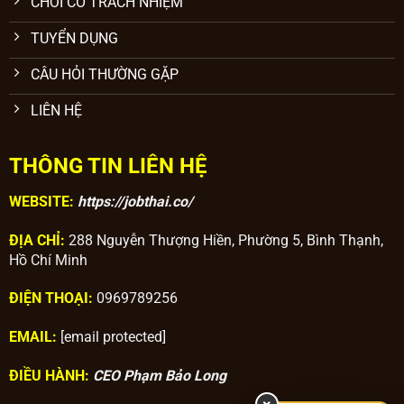
CHƠI CÓ TRÁCH NHIỆM
TUYỂN DỤNG
CÂU HỎI THƯỜNG GẶP
LIÊN HỆ
THÔNG TIN LIÊN HỆ
WEBSITE:
https://jobthai.co/
ĐỊA CHỈ:
288 Nguyễn Thượng Hiền, Phường 5, Bình Thạnh,
Hồ Chí Minh
ĐIỆN THOẠI:
0969789256
EMAIL:
[email protected]
ĐIỀU HÀNH:
CEO Phạm Bảo Long