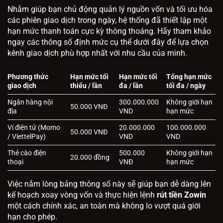
Nhằm giúp bạn chủ động quản lý nguồn vốn và tối ưu hóa
các phiên giao dịch trong ngày, hệ thống đã thiết lập một
hạn mức thanh toán cực kỳ thông thoáng. Hãy tham khảo
ngay các thông số định mức cụ thể dưới đây để lựa chọn
kênh giao dịch phù hợp nhất với nhu cầu của mình.
Phương thức
Hạn mức tối
Hạn mức tối
Tổng hạn mức
giao dịch
thiểu / lần
đa / lần
tối đa / ngày
Ngân hàng nội
300.000.000
Không giới hạn
50.000 VNĐ
địa
VND
hạn mức
Ví điện tử (Momo
20.000.000
100.000.000
50.000 VNĐ
/ ViettelPay)
VND
VND
Thẻ cào điện
500.000
Không giới hạn
20.000 đồng
thoại
VNĐ
hạn mức
Việc nắm lòng bảng thông số này sẽ giúp bạn dễ dàng lên
kế hoạch xoay vòng vốn và thực hiện lệnh
rút tiền Zowin
một cách chính xác, an toàn mà không lo vượt quá giới
hạn cho phép.