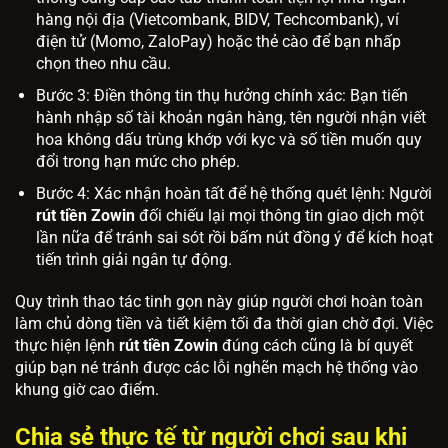
hàng nội địa (Vietcombank, BIDV, Techcombank), ví
điện tử (Momo, ZaloPay) hoặc thẻ cào để bạn nhấp
chọn theo nhu cầu.
Bước 3: Điền thông tin thụ hưởng chính xác: Bạn tiến
hành nhập số tài khoản ngân hàng, tên người nhận viết
hoa không dấu trùng khớp với kyc và số tiền muốn quy
đổi trong hạn mức cho phép.
Bước 4: Xác nhận hoàn tất để hệ thống quét lệnh: Người
rút tiền Zowin
đối chiếu lại mọi thông tin giao dịch một
lần nữa để tránh sai sót rồi bấm nút đồng ý để kích hoạt
tiến trình giải ngân tự động.
Quy trình thao tác tinh gọn này giúp người chơi hoàn toàn
làm chủ dòng tiền và tiết kiệm tối đa thời gian chờ đợi. Việc
thực hiện lệnh
rút tiền Zowin
đúng cách cũng là bí quyết
giúp bạn né tránh được các lỗi nghẽn mạch hệ thống vào
khung giờ cao điểm.
Chia sẻ thực tế từ người chơi sau khi