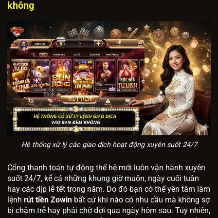
không
Hệ thống xử lý các giao dịch hoạt động xuyên suốt 24/7
Cổng thanh toán tự động thế hệ mới luôn vận hành xuyên
suốt 24/7, kể cả những khung giờ muộn, ngày cuối tuần
hay các dịp lễ tết trong năm. Do đó bạn có thể yên tâm làm
lệnh
rút tiền Zowin
bất cứ khi nào có nhu cầu mà không sợ
bị chậm trễ hay phải chờ đợi qua ngày hôm sau. Tuy nhiên,