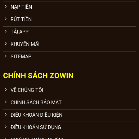
NẠP TIỀN
RÚT TIỀN
TẢI APP
KHUYẾN MÃI
SITEMAP
CHÍNH SÁCH ZOWIN
VỀ CHÚNG TÔI
CHÍNH SÁCH BẢO MẬT
ĐIỀU KHOẢN ĐIỀU KIỆN
ĐIỀU KHOẢN SỬ DỤNG