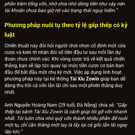
phần trăm tổng vốn, nhờ chia nhỏ dòng tiền như vậy nên
tài khoản chưa bao giờ rơi vào trạng thái nguy hiểm.”
Phương pháp nuôi tụ theo tỷ lệ gấp thếp có kỷ
luật
Chiến thuật này đòi hỏi người chơi chọn cố định một cửa
cược và kiên trì nhân đôi số tiền đầu tư sau mỗi lần dự
đoán chưa chính xác. Khi vòng cược trả về kết quả chiến
thắng, bạn sẽ lập tức quay lại mức tiền cược cơ bản ban
đầu để bắt đầu một chu kỳ mới. Việc áp dụng linh hoạt
phương pháp này tại hệ thống
Tài Xỉu Zowin
giúp bạn dễ
dàng thu hồi cả vốn lẫn lãi chỉ sau một phiên thắng duy
nhất.
Anh Nguyễn Hoàng Nam (29 tuổi, Đà Nẵng) chia sẻ:
“Gấp
thếp tại sảnh Tài Xỉu Zowin là cách giúp tôi gỡ vốn nhanh
nhất. Tôi luôn chia nhỏ quỹ vốn thành nhiều phần để nuôi
một tụ, chỉ cần thắng một tay là lấy lại cả gốc lẫn lãi ngay
lập tức.”