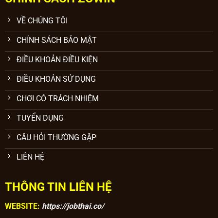
VỀ CHÚNG TÔI
CHÍNH SÁCH BẢO MẬT
ĐIỀU KHOẢN ĐIỀU KIỆN
ĐIỀU KHOẢN SỬ DỤNG
CHƠI CÓ TRÁCH NHIỆM
TUYỂN DỤNG
CÂU HỎI THƯỜNG GẶP
LIÊN HỆ
THÔNG TIN LIÊN HỆ
WEBSITE:
https://jobthai.co/