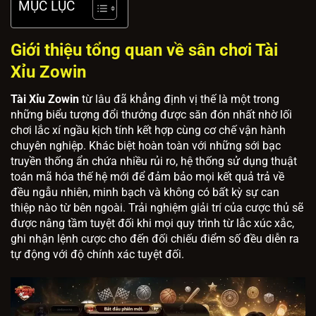
MỤC LỤC
Giới thiệu tổng quan về sân chơi Tài
Xỉu Zowin
Tài Xỉu Zowin
từ lâu đã khẳng định vị thế là một trong
những biểu tượng đổi thưởng được săn đón nhất nhờ lối
chơi lắc xí ngầu kịch tính kết hợp cùng cơ chế vận hành
chuyên nghiệp. Khác biệt hoàn toàn với những sới bạc
truyền thống ẩn chứa nhiều rủi ro, hệ thống sử dụng thuật
toán mã hóa thế hệ mới để đảm bảo mọi kết quả trả về
đều ngẫu nhiên, minh bạch và không có bất kỳ sự can
thiệp nào từ bên ngoài. Trải nghiệm giải trí của cược thủ sẽ
được nâng tầm tuyệt đối khi mọi quy trình từ lắc xúc xắc,
ghi nhận lệnh cược cho đến đối chiếu điểm số đều diễn ra
tự động với độ chính xác tuyệt đối.