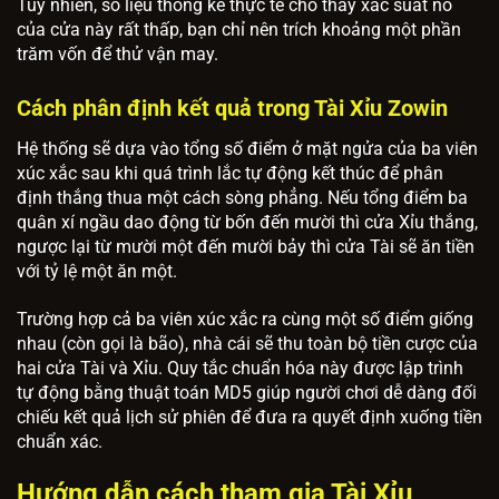
Tuy nhiên, số liệu thống kê thực tế cho thấy xác suất nổ
của cửa này rất thấp, bạn chỉ nên trích khoảng một phần
trăm vốn để thử vận may.
Cách phân định kết quả trong Tài Xỉu Zowin
Hệ thống sẽ dựa vào tổng số điểm ở mặt ngửa của ba viên
xúc xắc sau khi quá trình lắc tự động kết thúc để phân
định thắng thua một cách sòng phẳng. Nếu tổng điểm ba
quân xí ngầu dao động từ bốn đến mười thì cửa Xỉu thắng,
ngược lại từ mười một đến mười bảy thì cửa Tài sẽ ăn tiền
với tỷ lệ một ăn một.
Trường hợp cả ba viên xúc xắc ra cùng một số điểm giống
nhau (còn gọi là bão), nhà cái sẽ thu toàn bộ tiền cược của
hai cửa Tài và Xỉu. Quy tắc chuẩn hóa này được lập trình
tự động bằng thuật toán MD5 giúp người chơi dễ dàng đối
chiếu kết quả lịch sử phiên để đưa ra quyết định xuống tiền
chuẩn xác.
Hướng dẫn cách tham gia
Tài Xỉu