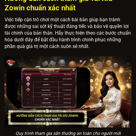
Zowin chuẩn xác nhất
Việc tiếp cận trò chơi một cách bài bản giúp bạn tránh
được những sai sót kỹ thuật đáng tiếc và bảo vệ quyền lợi
tài chính của bản thân. Hãy thực hiện theo các bước chuẩn
hóa dưới đây để bắt đầu hành trình chinh phục những
phần quà giá trị một cách suôn sẻ nhất.
Quy trình tham gia săn thưởng an toàn cho người mới