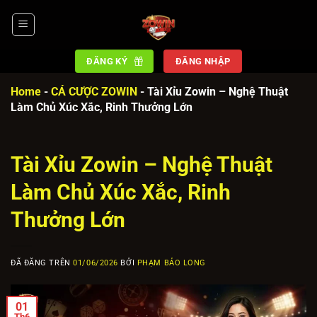
Chuyển
đến
nội
dung
ĐĂNG KÝ
ĐĂNG NHẬP
Home
-
CÁ CƯỢC ZOWIN
-
Tài Xỉu Zowin – Nghệ Thuật
Làm Chủ Xúc Xắc, Rinh Thưởng Lớn
Tài Xỉu Zowin – Nghệ Thuật
Làm Chủ Xúc Xắc, Rinh
Thưởng Lớn
ĐÃ ĐĂNG TRÊN
01/06/2026
BỞI
PHẠM BẢO LONG
01
Th6