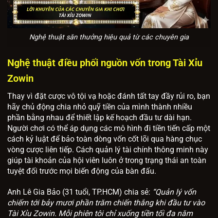
Nghệ thuật săn thưởng hiệu quả từ các chuyên gia
Nghệ thuật điều phối nguồn vốn trong Tài Xỉu
Zowin
Thay vì đặt cược vô tội vạ hoặc đánh tất tay đầy rủi ro, bạn
hãy chủ động chia nhỏ quỹ tiền của mình thành nhiều
phần bằng nhau để thiết lập kế hoạch đầu tư dài hạn.
Người chơi có thể áp dụng các mô hình đi tiền tiến cấp một
cách kỷ luật để bảo toàn dòng vốn cốt lõi qua hàng chục
vòng cược liên tiếp. Cách quản lý tài chính thông minh này
giúp tài khoản của hội viên luôn ở trong trạng thái an toàn
tuyệt đối trước mọi biến động của bàn đấu.
Anh Lê Gia Bảo (31 tuổi, TP.HCM) chia sẻ:
“Quản lý vốn
chiếm tới bảy mươi phần trăm chiến thắng khi đầu tư vào
Tài Xỉu Zowin. Mỗi phiên tôi chỉ xuống tiền tối đa năm