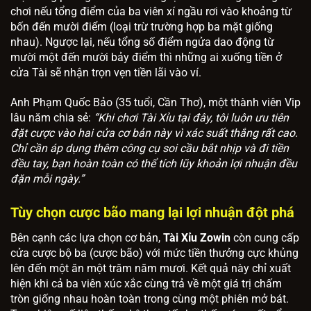
chơi nếu tổng điểm của ba viên xí ngầu rơi vào khoảng từ
bốn đến mười điểm (loại trừ trường hợp ba mặt giống
nhau). Ngược lại, nếu tổng số điểm ngửa dao động từ
mười một đến mười bảy điểm thì những ai xuống tiền ở
cửa Tài sẽ nhận trọn vẹn tiền lãi vào ví.
Anh Phạm Quốc Bảo (35 tuổi, Cần Thơ), một thành viên Vip
lâu năm chia sẻ:
“Khi chơi Tài Xỉu tại đây, tôi luôn ưu tiên
đặt cược vào hai cửa cơ bản này vì xác suất thắng rất cao.
Chỉ cần áp dụng thêm công cụ soi cầu bắt nhịp và đi tiền
đều tay, bạn hoàn toàn có thể tích lũy khoản lợi nhuận đều
đặn mỗi ngày.”
Tùy chọn cược bão mang lại lợi nhuận đột phá
Bên cạnh các lựa chọn cơ bản,
Tài Xỉu Zowin
còn cung cấp
cửa cược bộ ba (cược bão) với mức tiền thưởng cực khủng
lên đến một ăn một trăm năm mươi. Kết quả này chỉ xuất
hiện khi cả ba viên xúc xắc cùng trả về một giá trị chấm
tròn giống nhau hoàn toàn trong cùng một phiên mở bát.