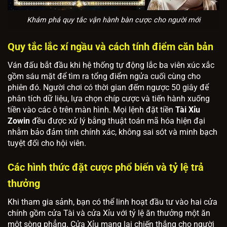
Khám phá quy tắc vận hành bàn cược cho người mới
Quy tắc lắc xí ngầu và cách tính điểm căn bản
Ván đấu bắt đầu khi hệ thống tự động lắc ba viên xúc xắc
gồm sáu mặt để tìm ra tổng điểm ngửa cuối cùng cho
phiên đó. Người chơi có thời gian đếm ngược 50 giây để
phân tích dữ liệu, lựa chọn chíp cược và tiến hành xuống
tiền vào các ô trên màn hình. Mọi lệnh đặt tiền
Tài Xỉu
Zowin
đều được xử lý bằng thuật toán mã hóa hiện đại
nhằm bảo đảm tính chính xác, không sai sót và minh bạch
tuyệt đối cho hội viên.
Các hình thức đặt cược phổ biến và tỷ lệ trả
thưởng
Khi tham gia sảnh, bạn có thể linh hoạt đầu tư vào hai cửa
chính gồm cửa Tài và cửa Xỉu với tỷ lệ ăn thưởng một ăn
một sòng phẳng. Cửa Xỉu mang lại chiến thắng cho người