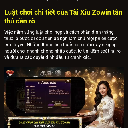
Luật chơi chi tiết của Tài Xỉu Zowin tân
thủ cần rõ
Việc nắm vững luật phối hợp và cách phân định thắng
thua là bước đi đầu tiên để bạn làm chủ mọi phiên cược
trực tuyến. Những thông tin chuẩn xác dưới đây sẽ giúp
người chơi nhanh chóng nhập cuộc, tự tin kiểm soát rủi ro
và đưa ra các quyết định đầu tư chính xác.