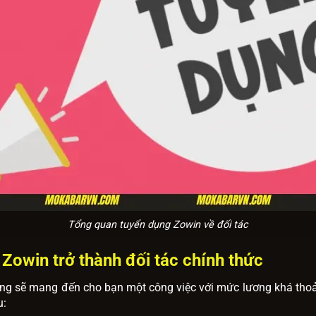
Tổng quan tuyển dụng Zowin về đối tác
 Zowin trở thành đối tác chính thức
tảng sẽ mang đến cho bạn một công việc với mức lương khá thoải
u: