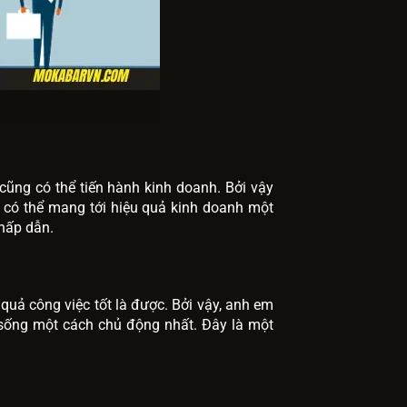
cũng có thể tiến hành kinh doanh. Bởi vậy
ao có thể mang tới hiệu quả kinh doanh một
 hấp dẫn.
quả công việc tốt là được. Bởi vậy, anh em
 sống một cách chủ động nhất. Đây là một