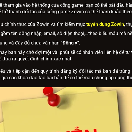
 sẽ tham gia vào hệ thống của cổng game, bạn có thể bắt đầu hà
 trở thành đối tác của cổng game Zowin có thể tham khảo theo
chủ chính thức của Zowin và tìm kiếm mục
tuyển dụng Zowin
, t
o gồm tên đăng nhập, email, số điện thoại,…theo biểu mẫu mà n
 đúng và đầy đủ chưa và nhấn “
Đồng ý
”.
 này bạn hãy chờ đợi một vài phút sẽ có nhân viên liên hệ để tư 
 đưa ra quyết định chính xác nhất.
ểu và tiếp cận đến quy trình đăng ký đối tác mà bạn đã trúng t
gia các khóa đào tạo bài bản để có thể mau chóng áp dụng th