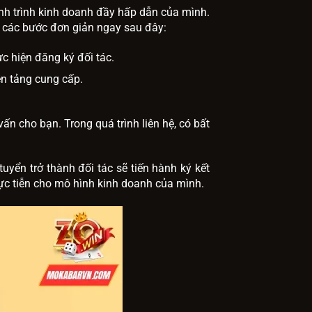
nh trình kinh doanh đầy hấp dẫn của mình.
 các bước đơn giản ngay sau đây:
hực hiện đăng ký đối tác.
ền tảng cung cấp.
vấn cho bạn. Trong quá trình liên hệ, có bất
uyển trở thành đối tác sẽ tiến hành ký kết
ực tiễn cho mô hình kinh doanh của mình.