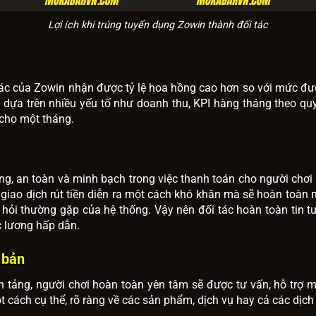
Lợi ích khi trúng tuyển dụng Zowin thành đối tác
ác của Zowin nhận được tỷ lệ hoa hồng cao hơn so với mức được
dựa trên nhiều yếu tố như doanh thu, KPI hàng tháng theo qu
g cho một tháng.
, an toàn và minh bạch trong việc thanh toán cho người chơi mà
 giao dịch rút tiền diễn ra một cách khó khăn mà sẽ hoàn toàn 
hỏi thường gặp của hệ thống. Vậy nên đối tác hoàn toàn tin t
 lương hấp dẫn.
 bản
n tảng, người chơi hoàn toàn yên tâm sẽ được tư vấn, hỗ trợ mọ
t cách cụ thể, rõ ràng về các sản phẩm, dịch vụ hay cả các dịc