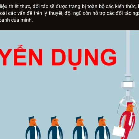
iệu thiết thực, đối tác sẽ được trang bị toàn bộ các kiến thức
ài các vấn đề trên lý thuyết, đội ngũ còn hỗ trợ các đối tác n
doanh của mình.