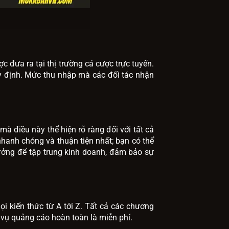
 đưa ra tại thị trường cá cược trực tuyến.
y định. Mức thu nhập mà các đối tác nhận
 điều này thể hiện rõ ràng đối với tất cả
nhanh chóng và thuận tiện nhất; bạn có thể
ưởng để tập trung kinh doanh, đảm bảo sự
i kiến thức từ A tới Z. Tất cả các chương
h vụ quảng cáo hoàn toàn là miễn phí.