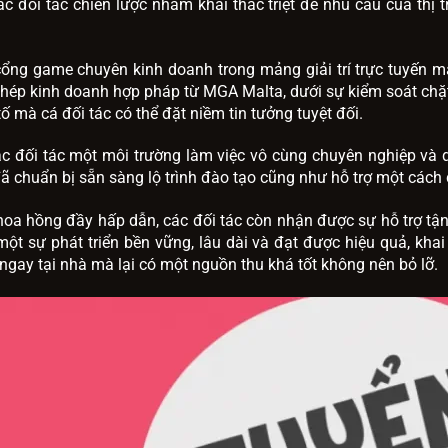
ác đối tác chiến lược nhằm khai thác triệt để nhu cầu của thị 
cổng game chuyên kinh doanh trong mảng giải trí trực tuyến
ép kinh doanh hợp pháp từ MGA Malta, dưới sự kiểm soát chặt
 mà cá đối tác có thể đặt niềm tin tưởng tuyệt đối.
c đối tác một môi trường làm việc vô cùng chuyên nghiệp và q
 chuẩn bị sẵn sàng lộ trình đào tạo cũng như hỗ trợ một cách chi
oa hồng đầy hấp dẫn, các đối tác còn nhận được sự hỗ trợ tận 
t sự phát triển bền vững, lâu dài và đạt được hiệu quả, khai t
 ngay tại nhà mà lại có một nguồn thu khá tốt không nên bỏ lỡ.