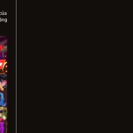
 của
ăng