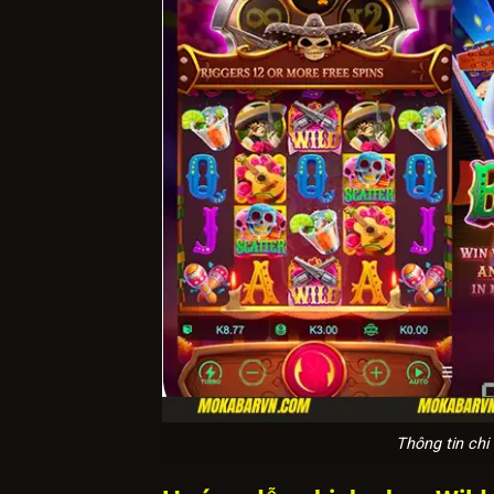
Thông tin chi