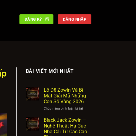
ĐĂNG KÝ
ĐĂNG NHẬP
ấp
BÀI VIẾT MỚI NHẤT
Lô Đề Zowin Và Bí
Mật Giải Mã Những
Con Số Vàng 2026
Chức năng bình luận bị tắt
ở
Lô
Đề
Black Jack Zowin –
Zowin
Nghệ Thuật Hạ Gục
Và
Nhà Cái Từ Các Cao
Bí
Mật