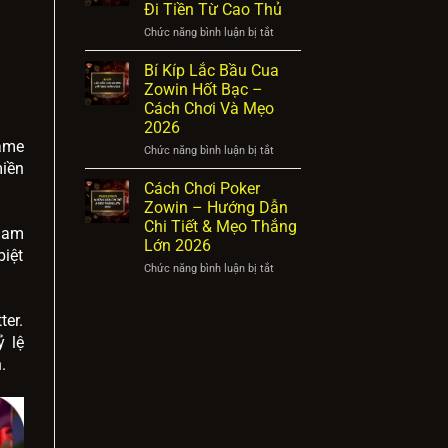
Đi Tiền Từ Cao Thủ
Zowin
Thắng
–
Lớn
Chức năng bình luận bị tắt
ở
Hướng
2026
Chinh
Dẫn
Phục
Bí Kíp Lắc Bầu Cua
Chi
Sicbo
Tiết
Zowin Hốt Bạc –
X88
&
Cách Chơi Và Mẹo
Zowin
Mẹo
–
2026
Thắng
Nghệ
Lớn
Game
Chức năng bình luận bị tắt
ở
Thuật
2026
Bí
miền
Đi
Kíp
Tiền
Cách Chơi Poker
Lắc
Từ
Zowin – Hướng Dẫn
Bầu
Cao
Chi Tiết & Mẹo Thắng
Cua
Thủ
tham
Zowin
Lớn 2026
biệt
Hốt
Chức năng bình luận bị tắt
ở
Bạc
Cách
–
Chơi
Cách
Poker
Chơi
ter.
Zowin
Và
ỷ lệ
–
Mẹo
Hướng
2026
.
Dẫn
Chi
Tiết
&
Mẹo