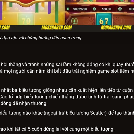
d đạo tặc với những hướng dẫn quan trọng
cơ hội thắng và tránh những sai lầm không đáng có khi quay thư
à mọi người cần nắm khi bắt đầu trải nghiệm game slot tiềm 
 nhất ba biểu tượng giống nhau cần xuất hiện liên tiếp từ cuộn 
ác tổ hợp biểu tượng chiến thắng được tính từ trái sang phải
 dòng để nhận thưởng.
biểu tượng nào khác (ngoại trừ biểu tượng Scatter) để tạo thàn
rao khi tất cả 5 cuộn dừng lại với cùng một biểu tượng.