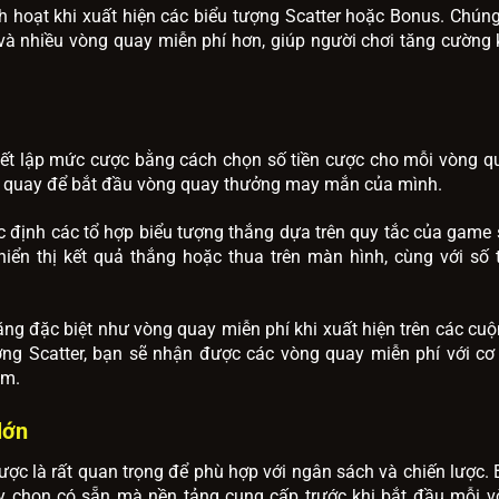
h hoạt khi xuất hiện các biểu tượng Scatter hoặc Bonus. Chún
và nhiều vòng quay miễn phí hơn, giúp người chơi tăng cường
hiết lập mức cược bằng cách chọn số tiền cược cho mỗi vòng q
út quay để bắt đầu vòng quay thưởng may mắn của mình.
 định các tổ hợp biểu tượng thắng dựa trên quy tắc của game 
hiển thị kết quả thắng hoặc thua trên màn hình, cùng với số 
ăng đặc biệt như vòng quay miễn phí khi xuất hiện trên các cuộ
ợng Scatter, bạn sẽ nhận được các vòng quay miễn phí với cơ
êm.
lớn
ược là rất quan trọng để phù hợp với ngân sách và chiến lược.
y chọn có sẵn mà nền tảng cung cấp trước khi bắt đầu mỗi 