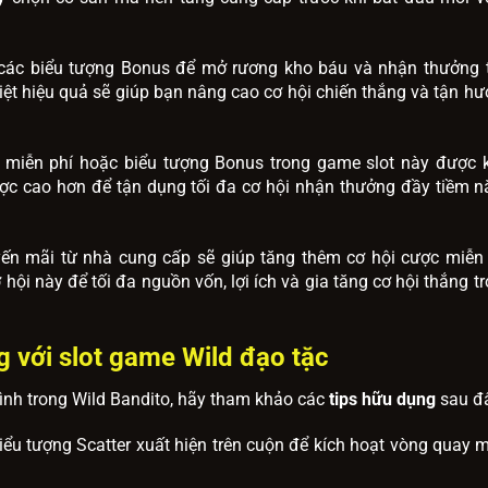
g các biểu tượng Bonus để mở rương kho báu và nhận thưởng 
iệt hiệu quả sẽ giúp bạn nâng cao cơ hội chiến thắng và tận h
 miễn phí hoặc biểu tượng Bonus trong game slot này được 
ược cao hơn để tận dụng tối đa cơ hội nhận thưởng đầy tiềm 
uyến mãi từ nhà cung cấp sẽ giúp tăng thêm cơ hội cược miễn
ội này để tối đa nguồn vốn, lợi ích và gia tăng cơ hội thắng t
g với slot game Wild đạo tặc
ình trong Wild Bandito, hãy tham khảo các
tips hữu dụng
sau đ
iểu tượng Scatter xuất hiện trên cuộn để kích hoạt vòng quay 