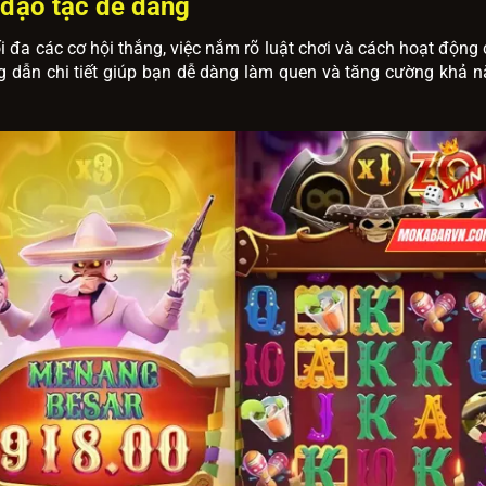
 đạo tặc dễ dàng
i đa các cơ hội thắng, việc nắm rõ luật chơi và cách hoạt động
 dẫn chi tiết
giúp bạn dễ dàng làm quen và tăng cường khả n