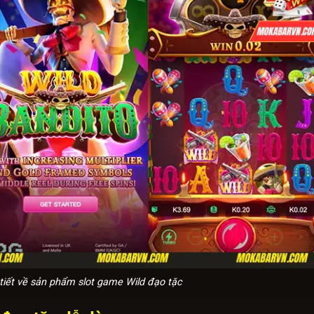
 tiết về sản phẩm slot game Wild đạo tặc