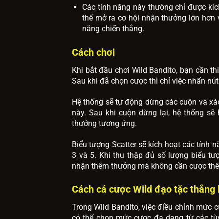
Các tính năng này thường chỉ được kíc
thể mở ra cơ hội nhận thưởng lớn hơn 
năng chiến thắng.
Cách chơi
Khi bắt đầu chơi Wild Bandito, bạn cần t
Sau khi đã chọn cược thì chỉ việc nhấn n
Hệ thống sẽ tự động dừng các cuộn và xác
này. Sau khi cuộn dừng lại, hệ thống sẽ 
thưởng tương ứng.
Biểu tượng Scatter sẽ kích hoạt các tính n
3 và 5. Khi thu thập đủ số lượng biểu tư
nhận thêm thưởng mà không cần cược th
Cách cá cược Wild đạo tặc thắng 
Trong Wild Bandito, việc điều chỉnh mức c
có thể chọn mức cược đa dạng từ các tù