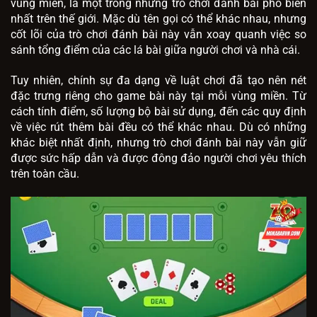
vùng miền, là một trong những trò chơi đánh bài phổ biến
nhất trên thế giới. Mặc dù tên gọi có thể khác nhau, nhưng
cốt lõi của trò chơi đánh bài này vẫn xoay quanh việc so
sánh tổng điểm của các lá bài giữa người chơi và nhà cái.
Tuy nhiên, chính sự đa dạng về luật chơi đã tạo nên nét
đặc trưng riêng cho game bài này tại mỗi vùng miền. Từ
cách tính điểm, số lượng bộ bài sử dụng, đến các quy định
về việc rút thêm bài đều có thể khác nhau. Dù có những
khác biệt nhất định, nhưng trò chơi đánh bài này vẫn giữ
được sức hấp dẫn và được đông đảo người chơi yêu thích
trên toàn cầu.