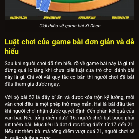
Giới thiệu về game bài Xì Dách
Luật chơi của game bài đơn giản và dễ
hiểu
Sau khi người chơi đã tìm hiểu rõ về game bài này là gì thì
đừng quá lo lắng khi chưa biết luật của trò chơi đánh bài
này là gì. Chỉ với vài quy tắc cơ bản thì người chơi đã bắt
đầu tham gia được ngay.
Với bộ bài 52 lá đầy bí ẩn và được xóa trộn kỹ lưỡng, mỗi
ván chơi đều là một phép thử may mắn. Hai lá bài đầu tiên
khi người chơi nhận được quyết định đến phần kết quả của
ván bài. Nếu tổng điểm dưới 16, người chơi bắt buộc phải
rút thêm bài. Mục tiêu là đạt được tổng điểm từ 17 đến 21.
Nếu rút thêm bài mà tổng điểm vượt quá 21, người chơi sẽ
bị quắc và thua cược.