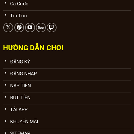
Cá Cược
Tin Tức
HƯỚNG DẪN CHƠI
ĐĂNG KÝ
ĐĂNG NHẬP
NẠP TIỀN
RÚT TIỀN
TẢI APP
KHUYẾN MÃI
SITEMAP