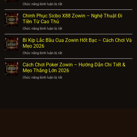
Mẹo
Zowin
Chức năng bình luận bị tắt
ở
Gom
–
Cách
Thưởng
Hướng
Chơi
Chinh Phục Sicbo X88 Zowin – Nghệ Thuật Đi
2026
Dẫn
Rồng
Tiền Từ Cao Thủ
Chi
Hổ
Tiết
Zowin
Chức năng bình luận bị tắt
ở
&
–
Chinh
Mẹo
Hướng
Phục
Bí Kíp Lắc Bầu Cua Zowin Hốt Bạc – Cách Chơi Và
Thắng
Dẫn
Sicbo
Lớn
Mẹo 2026
Chi
X88
2026
Tiết
Zowin
Chức năng bình luận bị tắt
ở
&
–
Bí
Mẹo
Nghệ
Kíp
Cách Chơi Poker Zowin – Hướng Dẫn Chi Tiết &
Thắng
Thuật
Lắc
Lớn
Mẹo Thắng Lớn 2026
Đi
Bầu
2026
Tiền
Cua
Chức năng bình luận bị tắt
ở
Từ
Zowin
Cách
Cao
Hốt
Chơi
Thủ
Bạc
Poker
–
Zowin
Cách
–
Chơi
Hướng
Và
Dẫn
Mẹo
Chi
2026
Tiết
&
Mẹo
Thắng