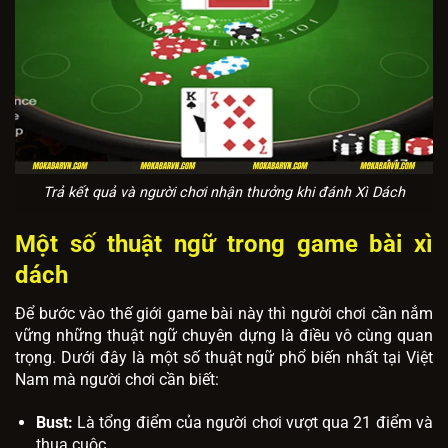
Trả kết quả và người chơi nhận thưởng khi đánh Xì Dách
Một số thuật ngữ trong game bài xì
dách
Để bước vào thế giới game bài này thì người chơi cần nắm
vững những thuật ngữ chuyên dựng là điều vô cùng quan
trọng. Dưới đây là một số thuật ngữ phổ biến nhất tại Việt
Nam mà người chơi cần biết:
Bust:
Là tổng điểm của người chơi vượt qua 21 điểm và
thua cuộc.