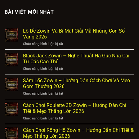
BÀI VIẾT MỚI NHẤT
Lô Đề Zowin Và Bí Mật Giải Mã Những Con Số
Vàng 2026
Chức năng bình luận bị tắt
ở
Lô
Đề
Black Jack Zowin – Nghệ Thuật Hạ Gục Nhà Cái
Zowin
Từ Các Cao Thủ
Và
Bí
Chức năng bình luận bị tắt
ở
Mật
Black
Giải
Jack
Sâm Lốc Zowin – Hướng Dẫn Cách Chơi Và Mẹo
Mã
Zowin
Gom Thưởng 2026
Những
–
Con
Nghệ
Chức năng bình luận bị tắt
ở
Số
Thuật
Sâm
Vàng
Hạ
Lốc
Cách Chơi Roulette 3D Zowin – Hướng Dẫn Chi
2026
Gục
Zowin
Tiết & Mẹo Thắng Lớn 2026
Nhà
–
Cái
Hướng
Chức năng bình luận bị tắt
ở
Từ
Dẫn
Cách
Các
Cách
Chơi
Cách Chơi Rồng Hổ Zowin – Hướng Dẫn Chi Tiết &
Cao
Chơi
Roulette
Thủ
Mẹo Thắng Lớn 2026
Và
3D