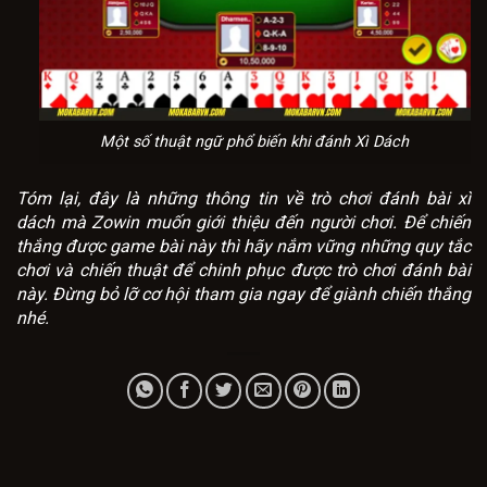
Một số thuật ngữ phổ biến khi đánh Xì Dách
Tóm lại, đây là những thông tin về trò chơi đánh bài xì
dách mà Zowin muốn giới thiệu đến người chơi. Để chiến
thắng được game bài này thì hãy nắm vững những quy tắc
chơi và chiến thuật để chinh phục được trò chơi đánh bài
này. Đừng bỏ lỡ cơ hội tham gia ngay để giành chiến thắng
nhé.